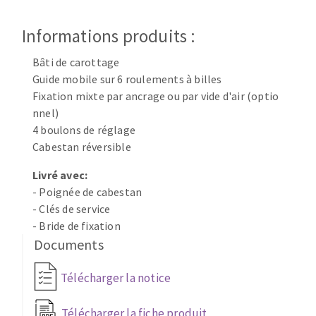
Disque intissé
Disques fibre
Informations produits :
Roues à lamelles
NETTOYAGE
Meules sur tige
Bâti de carottage
Guide mobile sur 6 roulements à billes
Brosses
Fixation mixte par ancrage ou par vide d'air (optio
Aspirateurs
Meules de tourets
nnel)
Feutres à polir
4 boulons de réglage
Bandes sans fin
Cabestan réversible
Rouleaux d'atelier
MACHINES POUR LE TRAVAIL DU MÉTAL
Livré avec:
- Poignée de cabestan
- Clés de service
Tronçonneuses
- Bride de fixation
Scies à ruban
Documents
Perceuses
Perceuses magnétiques
Télécharger la notice
OUTILS COUPANTS
Affuteurs de forets
Télécharger la fiche produit
Tourets