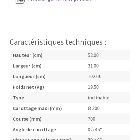
Fraises scies
Ponceuses
Rubans
Tours à métaux
Fraise HSS
Tables
Forets métaux
Caractéristiques techniques :
Hauteur (cm)
52.00
Largeur (cm)
31.00
Longueur (cm)
102.00
Poids net (Kg)
19.50
Type
inclinable
Carottage maxi (mm)
Ø 300
Course (mm)
700
Angle de carottage
0 à 45°