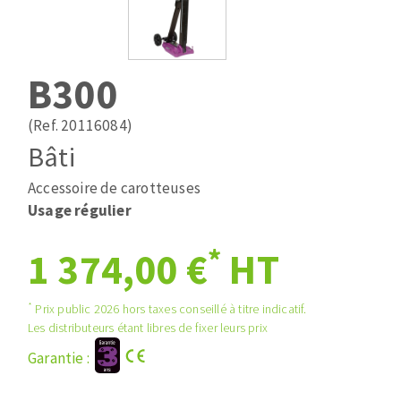
Mèches
Pose des joints
ABRASIFS APPLIQUÉS
Fraises carbure
Nettoyage
Fers et plaquettes
B300
Disques auto-agrippant
Lames de scie à ruban
Patins
(Ref. 20116084)
Bandes abrasives
Bâti
Disques fibre et papier
DISQUES ABRASIFS
Feuilles 230 x 280 mm
Accessoire de carotteuses
Cales à poncer et patins
Usage régulier
Disques abrasifs agglomérés
Plateaux supports
*
1 374,00 €
HT
Meules d'ébarbage
Eponges abrasive
*
Prix public 2026 hors taxes conseillé à titre indicatif.
TRAITEMENT DE SURFACE
Les distributeurs étant libres de fixer leurs prix
Garantie :
Disques à lamelles