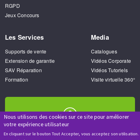
RGPD
Jeux Concours
Les Services
Media
Supports de vente
Catalogues
Extension de garantie
Vidéos Corporate
SAV Réparation
Vidéos Tutoriels
Formation
Visite virtuelle 360°
Nous utilisons des cookies sur ce site pour améliorer
votre expérience utilisateur
AIDE & CONTACT
En cliquant sur le bouton Tout Accepter, vous acceptez son utilisation.
Une question ? Un renseignement ?