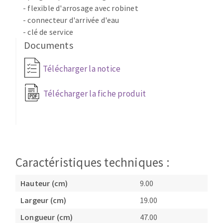
- flexible d'arrosage avec robinet
Fraises scies
Ponceuses
- connecteur d'arrivée d'eau
Rubans
Tours à métaux
- clé de service
Fraise HSS
Tables
Documents
Forets métaux
Télécharger la notice
Télécharger la fiche produit
Caractéristiques techniques :
Hauteur (cm)
9.00
Largeur (cm)
19.00
Longueur (cm)
47.00