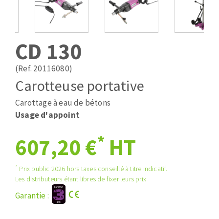
Mèches
Pose des joints
ABRASIFS APPLIQUÉS
Fraises carbure
Nettoyage
Fers et plaquettes
CD 130
Disques auto-agrippant
Lames de scie à ruban
Patins
(Ref. 20116080)
Bandes abrasives
Carotteuse portative
Disques fibre et papier
DISQUES ABRASIFS
Feuilles 230 x 280 mm
Carottage à eau de bétons
Cales à poncer et patins
Usage d'appoint
Disques abrasifs agglomérés
Plateaux supports
*
607,20 €
HT
Meules d'ébarbage
Eponges abrasive
*
Prix public 2026 hors taxes conseillé à titre indicatif.
TRAITEMENT DE SURFACE
Les distributeurs étant libres de fixer leurs prix
Garantie :
Disques à lamelles