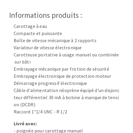
Disque intissé
Disques fibre
Informations produits :
Roues à lamelles
NETTOYAGE
Meules sur tige
Carottage à eau
Compacte et puissante
Brosses
Boîte de vitesse mécanique à 2 rapports
Aspirateurs
Meules de tourets
Variateur de vitesse électronique
Feutres à polir
Carotteuse portative à usage manuel ou combinée
Bandes sans fin
sur bâti
Rouleaux d'atelier
Embrayage mécanique par friction de sécurité
MACHINES POUR LE TRAVAIL DU MÉTAL
Embrayage électronique de protection moteur
Démarrage progressif électronique
Câble d'alimentation néoprène équipé d'un disjonc
Tronçonneuses
teur différentiel 30 mA à bobine à manque de tensi
Scies à ruban
on (DCDR)
Perceuses
Raccord 1"1/4 UNC - R 1/2
Perceuses magnétiques
OUTILS COUPANTS
Livré avec:
Affuteurs de forets
- poignée pour carottage manuel
Tourets