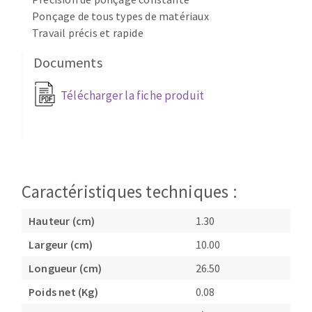
Ponçage de tous types de matériaux
Fraises scies
Ponceuses
Travail précis et rapide
Rubans
Tours à métaux
Fraise HSS
Tables
Documents
Forets métaux
Télécharger la fiche produit
Caractéristiques techniques :
Hauteur (cm)
1.30
Largeur (cm)
10.00
Longueur (cm)
26.50
Poids net (Kg)
0.08