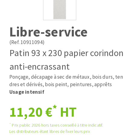
Mèches
Pose des joints
ABRASIFS APPLIQUÉS
Fraises carbure
Nettoyage
Fers et plaquettes
Libre-service
Disques auto-agrippant
Lames de scie à ruban
Patins
(Ref. 10911094)
Bandes abrasives
Patin 93 x 230 papier corindon
Disques fibre et papier
DISQUES ABRASIFS
Feuilles 230 x 280 mm
anti-encrassant
Cales à poncer et patins
Ponçage, décapage à sec de métaux, bois durs, ten
Disques abrasifs agglomérés
Eponges abrasive
dres et dérivés, bois peint, peintures, apprêts
Meules d'ébarbage
Plateaux supports
Usage intensif
*
11,20 €
HT
TRAITEMENT DE SURFACE
*
Prix public 2026 hors taxes conseillé à titre indicatif.
Disques à lamelles
Les distributeurs étant libres de fixer leurs prix