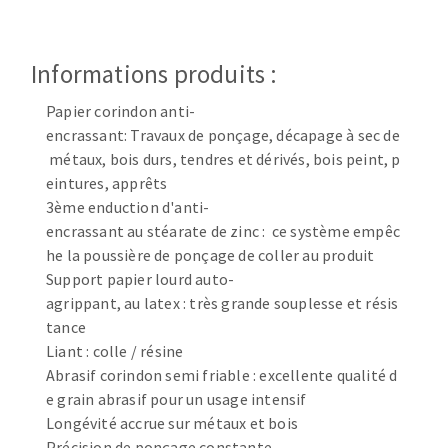
Disque intissé
Disques fibre
Roues à lamelles
Informations produits :
NETTOYAGE
Meules sur tige
Papier corindon anti-
Brosses
encrassant: Travaux de ponçage, décapage à sec de
Aspirateurs
Meules de tourets
métaux, bois durs, tendres et dérivés, bois peint, p
Feutres à polir
eintures, apprêts
Bandes sans fin
3ème enduction d'anti-
Rouleaux d'atelier
encrassant au stéarate de zinc : ce système empêc
MACHINES POUR LE TRAVAIL DU MÉTAL
he la poussière de ponçage de coller au produit
Support papier lourd auto-
agrippant, au latex : très grande souplesse et résis
Tronçonneuses
tance
Scies à ruban
Liant : colle / résine
Perceuses
Abrasif corindon semi friable : excellente qualité d
Perceuses magnétiques
e grain abrasif pour un usage intensif
OUTILS COUPANTS
Affuteurs de forets
Longévité accrue sur métaux et bois
Tourets
Précision de ponçage constante