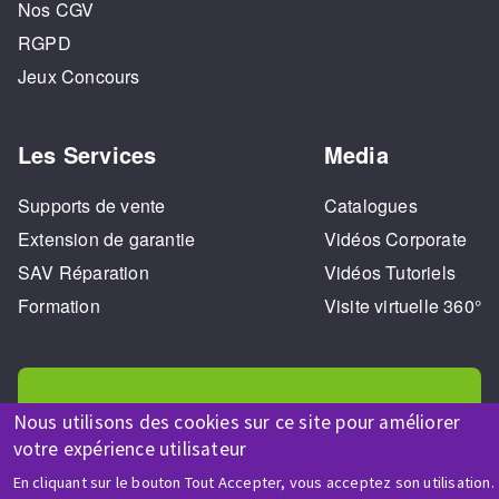
Nos CGV
RGPD
Jeux Concours
Les Services
Media
Supports de vente
Catalogues
Extension de garantie
Vidéos Corporate
SAV Réparation
Vidéos Tutoriels
Formation
Visite virtuelle 360°
Nous utilisons des cookies sur ce site pour améliorer
votre expérience utilisateur
AIDE & CONTACT
En cliquant sur le bouton Tout Accepter, vous acceptez son utilisation.