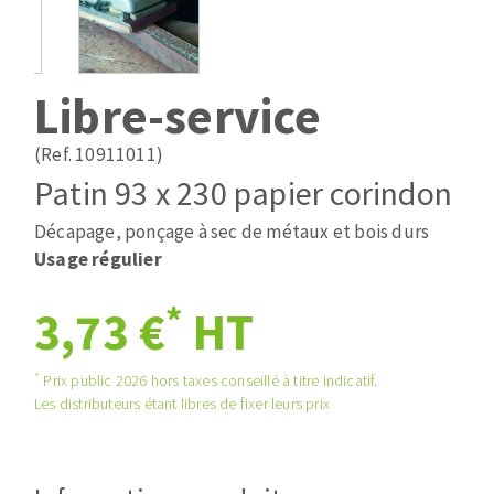
Mèches
Pose des joints
ABRASIFS APPLIQUÉS
Fraises carbure
Nettoyage
Fers et plaquettes
Libre-service
Disques auto-agrippant
Lames de scie à ruban
Patins
(Ref. 10911011)
Bandes abrasives
Patin 93 x 230 papier corindon
Disques fibre et papier
DISQUES ABRASIFS
Feuilles 230 x 280 mm
Décapage, ponçage à sec de métaux et bois durs
Cales à poncer et patins
Usage régulier
Disques abrasifs agglomérés
Plateaux supports
*
3,73 €
HT
Meules d'ébarbage
Eponges abrasive
*
Prix public 2026 hors taxes conseillé à titre indicatif.
TRAITEMENT DE SURFACE
Les distributeurs étant libres de fixer leurs prix
Disques à lamelles