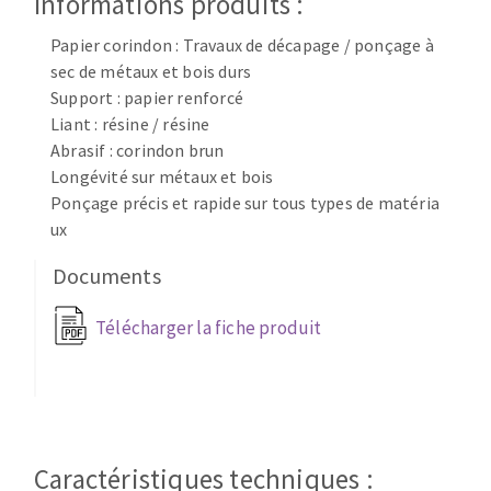
Informations produits :
Disque intissé
Disques fibre
Papier corindon : Travaux de décapage / ponçage à
Roues à lamelles
sec de métaux et bois durs
NETTOYAGE
Meules sur tige
Support : papier renforcé
Liant : résine / résine
Brosses
Abrasif : corindon brun
Aspirateurs
Meules de tourets
Longévité sur métaux et bois
Feutres à polir
Ponçage précis et rapide sur tous types de matéria
Bandes sans fin
ux
Rouleaux d'atelier
MACHINES POUR LE TRAVAIL DU MÉTAL
Documents
Télécharger la fiche produit
Tronçonneuses
Scies à ruban
Perceuses
Perceuses magnétiques
OUTILS COUPANTS
Affuteurs de forets
Caractéristiques techniques :
Tourets