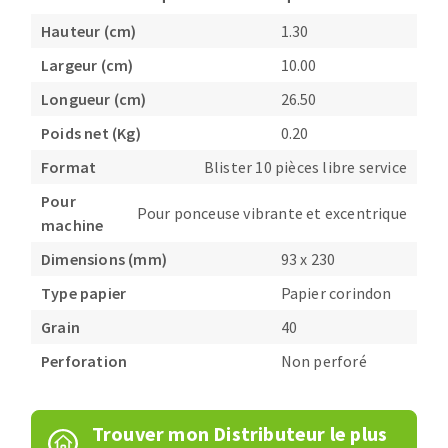
Fraises scies
Ponceuses
Hauteur (cm)
1.30
Rubans
Tours à métaux
Largeur (cm)
10.00
Fraise HSS
Tables
Longueur (cm)
26.50
Forets métaux
Poids net (Kg)
0.20
Format
Blister 10 pièces libre service
Pour
Pour ponceuse vibrante et excentrique
machine
Dimensions (mm)
93 x 230
Type papier
Papier corindon
Grain
40
Perforation
Non perforé
Trouver mon Distributeur le plus