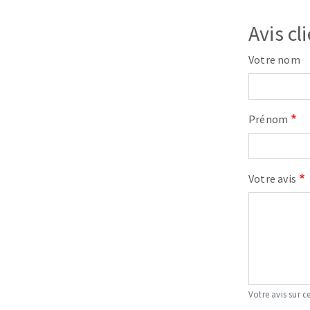
Avis cl
Votre nom
Prénom
Fraises scies
Rubans
Fraise HSS
Votre avis
Forets métaux
Votre avis sur ce