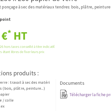
tées à profil
Système auto-nivelant à cale
 ponçage à sec des matériaux tendres: bois, plâtre, peinture
melles diamantés
Système auto-nivelant à vis
Pose des joints
point
Nettoyage
*
 €
HT
6 hors taxes conseillé à titre indicatif.
s étant libres de fixer leurs prix
ABRASIFS APPLIQUÉS
ions produits :
erre : travail à sec des matéri
Documents
 (bois, plâtre, peinture...)
papier
Télécharger la fiche p
e / colle
lex