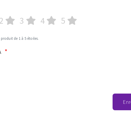
2
3
4
5
 produit de 1 à 5 étoiles.
A
Enr