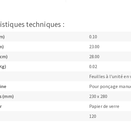
istiques techniques :
cm)
0.10
TEMENT DE SURFACE
NETTOYAGE
m)
23.00
(cm)
28.00
melles
Aspirateurs
é
Kg)
0.02
e
Feuilles à l'unité en 
elles
ine
Pour ponçage manu
ige
s (mm)
230 x 280
r
Papier de verre
ourets
ir
120
fin
telier