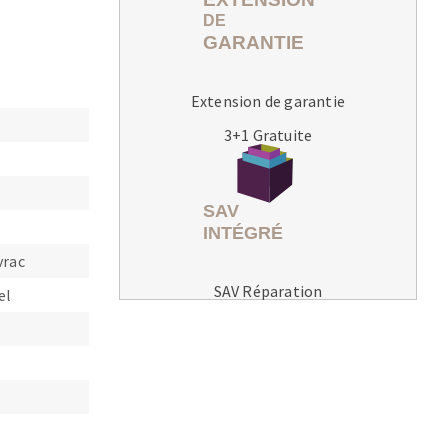
Extension de garantie
3+1 Gratuite
MACHINES POUR LE TRAVAIL DU
MÉTAL
Tronçonneuses
Scies à ruban
vrac
Perceuses
SAV Réparation
el
Perceuses magnétiques
Affuteurs de forets
Tourets
Ponceuses
Tours à métaux
Tables