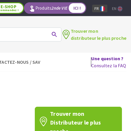
E-SHOP
Produits
2nde VIE
ICI !
FR
EN
Commandez !
Trouver mon
distributeur le plus proche
Une question ?
TACTEZ-NOUS / SAV
LAGE
OUTILS POUR LE BOIS
Consultez la FAQ
Lames de scie circulaire
Lames de scie sauteuse
Lames de scie sabre
Mèches
aux
Fraises carbure
Trouver mon
Fers et plaquettes
Distributeur le plus
Lames de scie à ruban