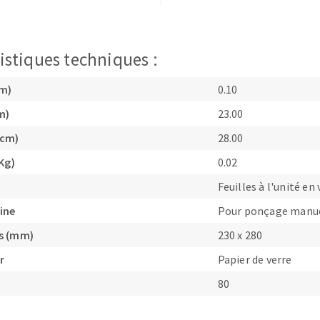
istiques techniques :
cm)
0.10
TEMENT DE SURFACE
NETTOYAGE
m)
23.00
(cm)
28.00
melles
Aspirateurs
é
Kg)
0.02
e
Feuilles à l'unité en 
elles
ine
Pour ponçage manu
ige
s (mm)
230 x 280
r
Papier de verre
ourets
ir
80
fin
telier