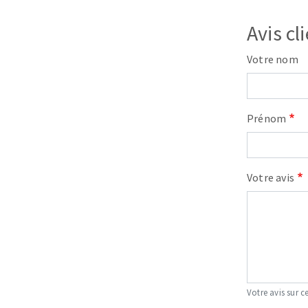
Avis cl
Votre nom
Prénom
Fraises scies
Rubans
Fraise HSS
Votre avis
Forets métaux
Votre avis sur ce