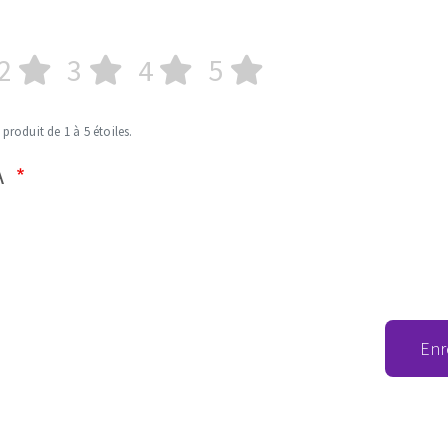
2
3
4
5
 produit de 1 à 5 étoiles.
A
Enr