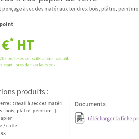
tées à profil
Système auto-nivelant à cale
 ponçage à sec des matériaux tendres: bois, plâtre, peinture
melles diamantés
Système auto-nivelant à vis
Pose des joints
point
Nettoyage
*
 €
HT
6 hors taxes conseillé à titre indicatif.
s étant libres de fixer leurs prix
ABRASIFS APPLIQUÉS
ions produits :
erre : travail à sec des matéri
Documents
 (bois, plâtre, peinture...)
papier
Télécharger la fiche p
e / colle
lex