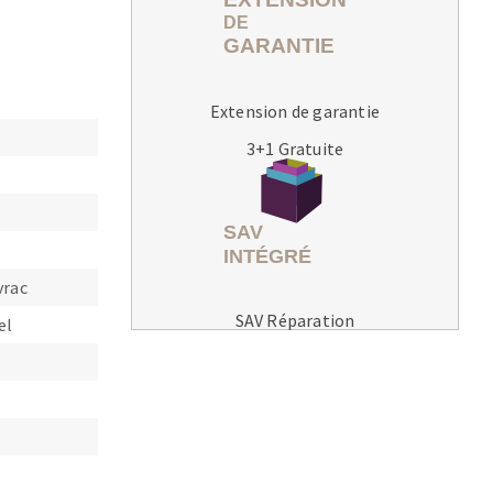
Extension de garantie
3+1 Gratuite
MACHINES POUR LE TRAVAIL DU
MÉTAL
Tronçonneuses
Scies à ruban
vrac
Perceuses
SAV Réparation
el
Perceuses magnétiques
Affuteurs de forets
Tourets
Ponceuses
Tours à métaux
Tables