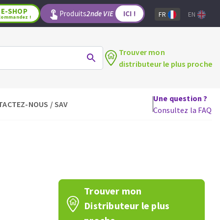
E-SHOP
Produits
2nde VIE
ICI !
FR
EN
Commandez !
Trouver mon
distributeur le plus proche
Une question ?
TACTEZ-NOUS / SAV
LAGE
OUTILS POUR LE BOIS
Consultez la FAQ
Lames de scie circulaire
Lames de scie sauteuse
Lames de scie sabre
Mèches
aux
Fraises carbure
Trouver mon
Fers et plaquettes
Distributeur le plus
Lames de scie à ruban