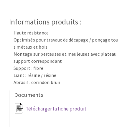
Disque intissé
Disques fibre
Roues à lamelles
Informations produits :
NETTOYAGE
Meules sur tige
Haute résistance
Brosses
Optimisés pour travaux de décapage / ponçage tou
Aspirateurs
Meules de tourets
s métaux et bois
Feutres à polir
Montage sur perceuses et meuleuses avec plateau
Bandes sans fin
support correspondant
Rouleaux d'atelier
Support : fibre
MACHINES POUR LE TRAVAIL DU MÉTAL
Liant : résine / résine
Abrasif : corindon brun
Tronçonneuses
Documents
Scies à ruban
Perceuses
Télécharger la fiche produit
Perceuses magnétiques
OUTILS COUPANTS
Affuteurs de forets
Tourets