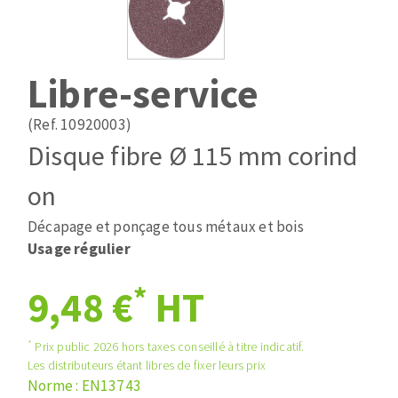
Mèches
Pose des joints
ABRASIFS APPLIQUÉS
Fraises carbure
Nettoyage
Fers et plaquettes
Libre-service
Disques auto-agrippant
Lames de scie à ruban
Patins
(Ref. 10920003)
Bandes abrasives
Disque fibre Ø 115 mm corind
Disques fibre et papier
DISQUES ABRASIFS
Feuilles 230 x 280 mm
on
Cales à poncer et patins
Décapage et ponçage tous métaux et bois
Disques abrasifs agglomérés
Plateaux supports
Usage régulier
Meules d'ébarbage
Eponges abrasive
*
9,48 €
HT
TRAITEMENT DE SURFACE
*
Prix public 2026 hors taxes conseillé à titre indicatif.
Les distributeurs étant libres de fixer leurs prix
Disques à lamelles
Norme : EN13743