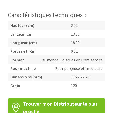
Fraises scies
Ponceuses
Rubans
Caractéristiques techniques :
Tours à métaux
Fraise HSS
Tables
Hauteur (cm)
2.02
Forets métaux
Largeur (cm)
13.00
Longueur (cm)
18.00
Poids net (Kg)
0.02
Format
Blister de 5 disques en libre service
Pour machine
Pour perçeuse et meuleuse
Dimensions (mm)
115 x 22.23
Grain
120
Trouver mon Distributeur le plus
proche